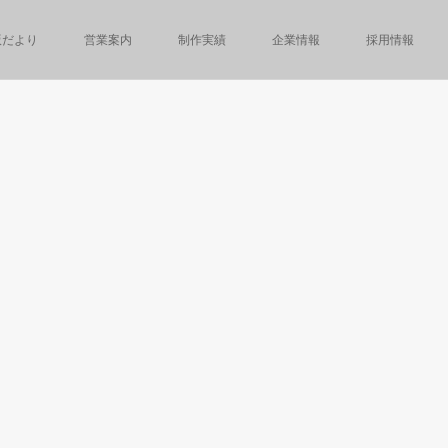
版だより
営業案内
制作実績
企業情報
採用情報