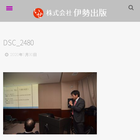
ホーム
伊勢出版だより
DSC_2480
営業案内
2020年1月30日
制作実績
企業情報
採用情報
パートナーシップ
お問い合わせ
サイトマップ