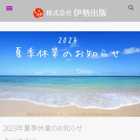
ホーム
伊勢出版だより
営業案内
制作実績
企業情報
採用情報
パートナーシップ
お問い合わせ
2023年夏季休
業
の
お
知
ら
せ
サイトマップ