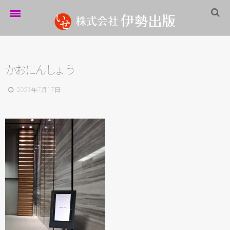
ホーム
伊勢出版だより
か
お
に
ん
し
ょ
う
営業案内
2021年7月17日
制作実績
企業情報
採用情報
パートナーシップ
お問い合わせ
サイトマップ