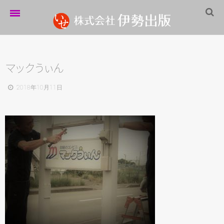
ホーム
伊勢出版だより
マ
ッ
ク
う
ぃ
ん
営業案内
2018年10月11日
制作実績
企業情報
採用情報
パートナーシップ
お問い合わせ
サイトマップ