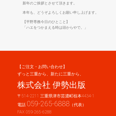
新年のご挨拶とさせて頂きます。
本年も、どうぞよろしくお願い申し上げます。
【平野専務今日のひとこと】
「ハエをつかまえる時は頭からやで。」
【ご注文・お問い合わせ】
ずっと三重から、新たに三重から、
株式会社 伊勢出版
〒514-2211 三重県津市芸濃町椋本4434-1
059-265-6888
電話
（代表）
FAX 059-265-6288