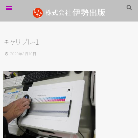
ホーム
伊勢出版だより
キ
ャ
リ
ブ
レ
-1
営業案内
2020年3月10日
制作実績
企業情報
採用情報
パートナーシップ
お問い合わせ
サイトマップ