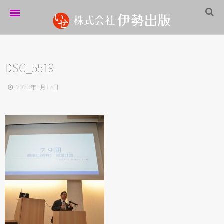
ホーム
伊勢出版だより
DSC_5519
営業案内
2023年1月17日
制作実績
企業情報
採用情報
パートナーシップ
お問い合わせ
サイトマップ