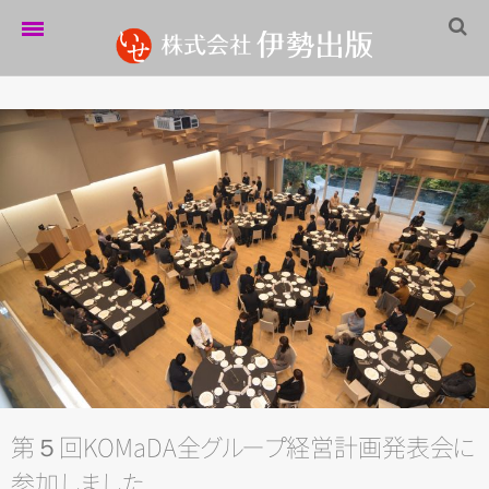
ホーム
伊勢出版だより
営業案内
制作実績
企業情報
採用情報
パートナーシップ
お問い合わせ
第５回KOMaDA
全
グ
ル
ー
プ
経営計画発表
会
に
サイトマップ
参
加
し
ま
し
た