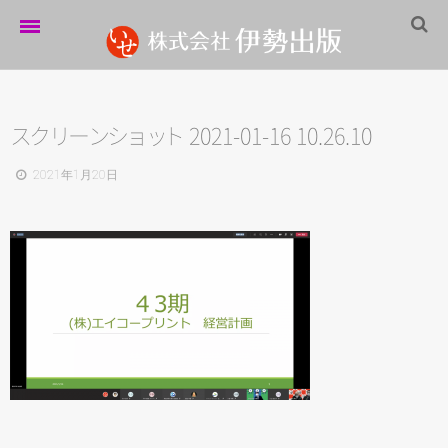
ホーム
伊勢出版だより
ス
ク
リ
ー
ン
シ
ョ
ッ
ト
2021-01-16 10.26.10
営業案内
2021年1月20日
制作実績
企業情報
採用情報
パートナーシップ
お問い合わせ
サイトマップ