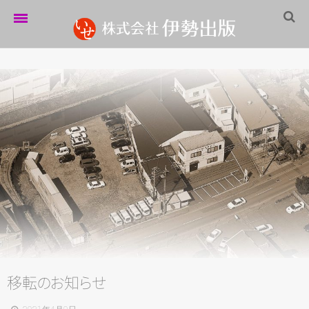
ホーム
伊勢出版だより
営業案内
制作実績
企業情報
採用情報
パートナーシップ
お問い合わせ
移
転
の
お
知
ら
せ
サイトマップ