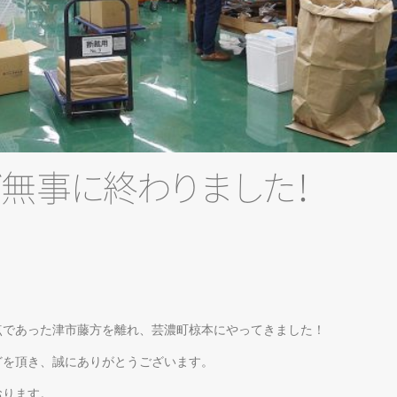
が
無
事
に
終
わ
り
ま
し
た
！
点であった津市藤方を離れ、芸濃町椋本にやってきました！
どを頂き、誠にありがとうございます。
おります。