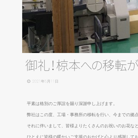
御
礼
！
椋
本
へ
の
移
転
2021年5月11日
平素は格別のご厚誼を賜り深謝申し上げます。
弊社はこの度、工場・事務所の移転を行い、今までの拠
それに伴いまして、皆様よりたくさんのお祝いのお花な
ひとえに皆様の暖かいご支援のおかげと心より感謝して