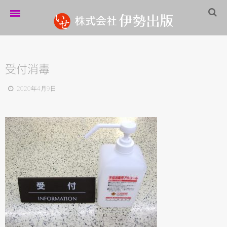
ホーム
伊勢出版だより
受付消毒
営業案内
2020年4月9日
制作実績
企業情報
採用情報
パートナーシップ
お問い合わせ
サイトマップ