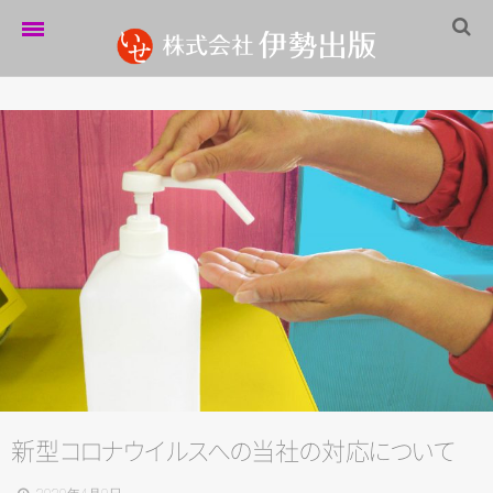
ホーム
伊勢出版だより
営業案内
制作実績
企業情報
採用情報
パートナーシップ
お問い合わせ
新
型
コ
ロ
ナ
ウ
イ
ル
ス
へ
の
当
社
の
対
応
に
つ
い
て
サイトマップ