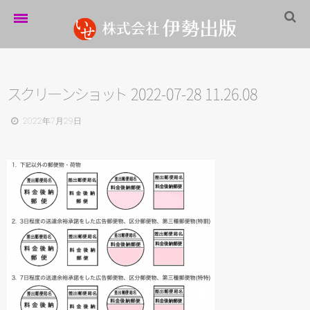
ホーム
伊勢出版だより
ス
ク
リ
ー
ン
シ
ョ
ッ
ト
2022-07-28 11.26.08
営業案内
2022年7月29日
制作実績
企業情報
採用情報
パートナーシップ
お問い合わせ
サイトマップ