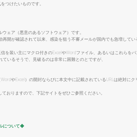
気をつけたいものです。
たマルウェア（悪意のあるソフトウェア）です。
に活動再開が確認されて以来、感染を狙う不審メールが国内でも急増してい
を装い主にマクロ付きのExcelやWordファイル、あるいはこれらをパ
されているそうで、見破るのは非常に困難とのとですが、
rdやExcel）の開封ならびに本文中に記載されているURLは絶対にク
開しておりますので、下記サイトをぜひご参照ください。
ールについて
◆