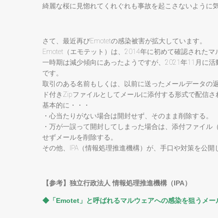
綺麗な桜に見惚れてくれぐれも事故を起こさないように
さて、最近再びEmotetの感染被害が拡大しています。
Emotet（エモテット）は、2014年に初めて確認され
一時期は減少傾向にあったようですが、2021年11月
です。
取引のある名前もしくは、以前に送ったメールデータの返信
ド付きZipファイルとしてメールに添付する形式で配信
基本的に・・・
・心当たりがない場合は開封せず、そのまま削除する。
・万が一誤って開封してしまった場合は、添付ファイル（Wo
せずメールを削除する。
その他、IPA（情報処理推進機構）が、手口や対策を公
【参考】独立行政法人 情報処理推進機構（IPA）
◆
「Emotet」と呼ばれるマルウェアへの感染を狙うメ