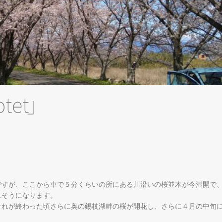
te
t
」
ですが、ここから車で５分くらいの所にある川沿いの桜並木が今満開で
れそうになります。
それが終わった頃さらに奥の錫杖湖畔の桜が開花し、さらに４月の中旬