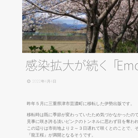
感染拡
大
が
続
く
「
Emo
2022年4月4日
昨年５月に三重県津市芸濃町に移転した伊勢出版です。
移転時は既に季節が変わっていたため気づかなかったの
見事に咲き誇る淡いピンクのトンネルに思わず目を奪わ
この辺りは市街地より２～３日遅れて咲くとのことで、
『龍王桜』が満開となるそうです。