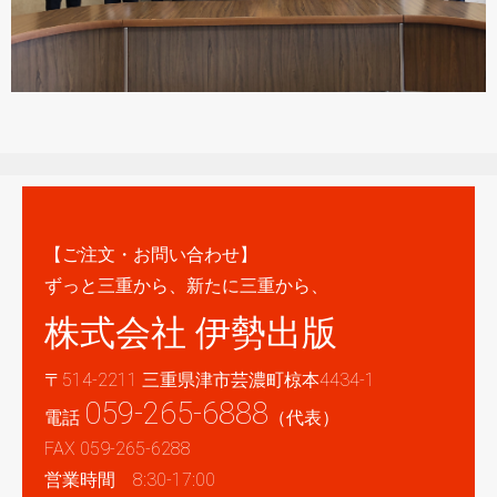
【ご注文・お問い合わせ】
ずっと三重から、新たに三重から、
株式会社 伊勢出版
〒514-2211 三重県津市芸濃町椋本4434-1
059-265-6888
電話
（代表）
FAX 059-265-6288
営業時間 8:30-17:00