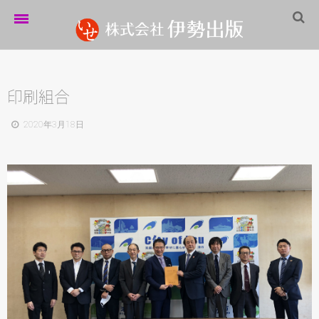
ホーム
伊勢出版だより
印刷組合
営業案内
2020年3月18日
制作実績
企業情報
採用情報
パートナーシップ
お問い合わせ
サイトマップ