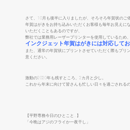
さて、10月も後半に入りましたが、そろそろ年賀状のご
年賀はがきをお持ち込みいただくお客様も毎年お見えに
いただくこともあるのですが、
弊社では業務用レーザープリンターを使用しているため
インクジェット年賀はがきには対応してお
また、通常の年賀状にプリントさせていただく際もプリ
意ください。
激動の2020年も残すところ、2カ月と少し。
これから年末に向けて皆さんも忙しい日々を過ごされる
【平野専務今日のひとこと…】
「今晩はアジのフライか一夜干し」