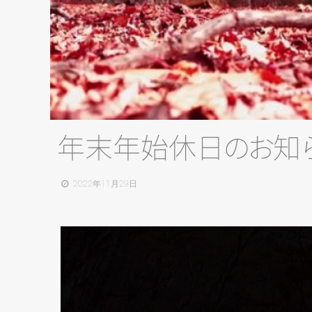
年末年始休
日
の
お
知
2022年11月29日
動
画
プ
レ
ー
ヤ