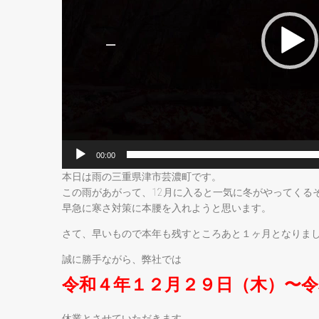
ー
00:00
本日は雨の三重県津市芸濃町です。
この雨があがって、12月に入ると一気に冬がやってくる
早急に寒さ対策に本腰を入れようと思います。
さて、早いもので本年も残すところあと１ヶ月となりま
誠に勝手ながら、弊社では
令和４年１２月２９日（木）〜令
休業とさせていただきます。