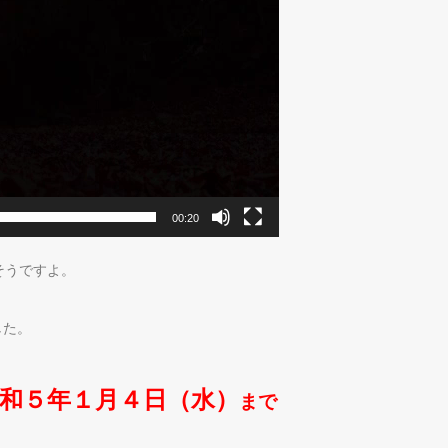
00:20
そうですよ。
した。
和５年１月４日（水）
まで