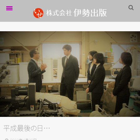
ホーム
伊勢出版だより
営業案内
制作実績
企業情報
採用情報
パートナーシップ
お問い合わせ
平成最
後
の
日…
サイトマップ