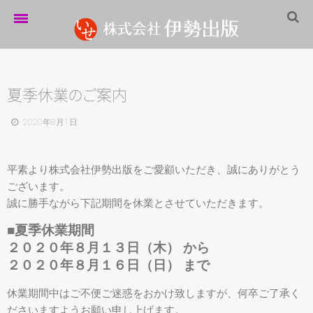
ホーム
伊勢出版だより
夏季休
業
の
ご
案内
営業案内
2020年8月1日
制作実績
平素より株式会社伊勢出版をご愛顧いただき、誠にありがとう
企業情報
ございます。
誠に勝手ながら下記期間を休業とさせていただきます。
採用情報
■夏季休業期間
パートナーシップ
２０２０年８月１３日（木） から
お問い合わせ
２０２０年８月１６日（日） まで
サイトマップ
休業期間中はご不便ご迷惑をおかけ致しますが、何卒ご了承く
ださいますようお願い申し上げます。