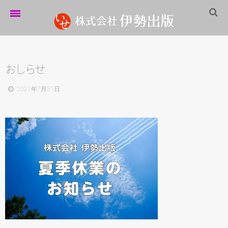
ホーム
伊勢出版だより
お
し
ら
せ
営業案内
2021年7月31日
制作実績
企業情報
採用情報
パートナーシップ
お問い合わせ
サイトマップ