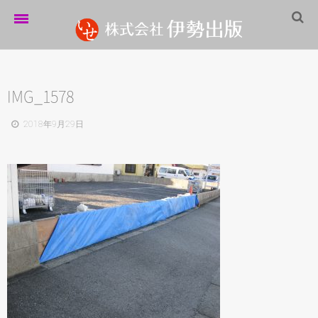
ホーム
伊勢出版だより
IMG_1578
営業案内
2018年9月29日
制作実績
企業情報
採用情報
パートナーシップ
お問い合わせ
サイトマップ