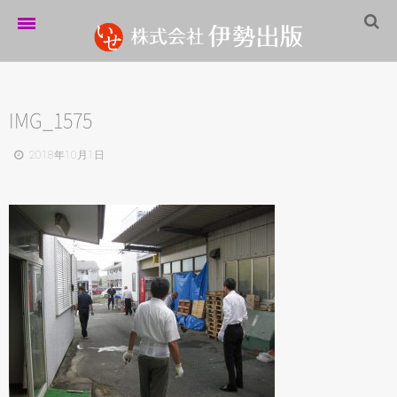
ホーム
伊勢出版だより
IMG_1575
営業案内
2018年10月1日
制作実績
企業情報
採用情報
パートナーシップ
お問い合わせ
サイトマップ