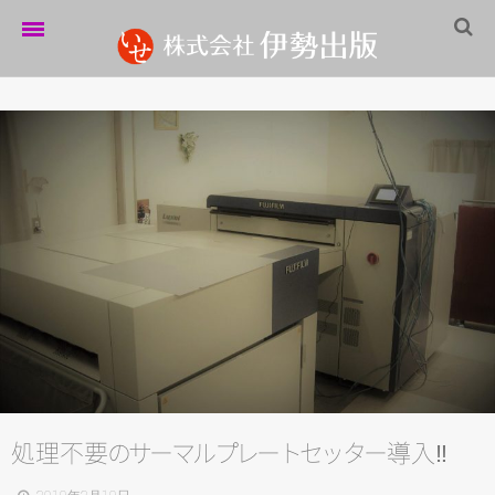
ホーム
伊勢出版だより
営業案内
制作実績
企業情報
採用情報
パートナーシップ
お問い合わせ
処理不
要
の
サ
ー
マ
ル
プ
レ
ー
ト
セ
ッ
タ
ー
導入‼
サイトマップ