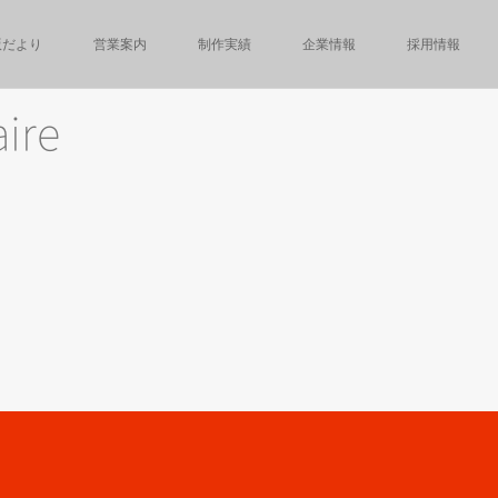
版だより
営業案内
制作実績
企業情報
採用情報
ire