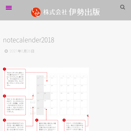
ホーム
伊勢出版だより
notecalender2018
営業案内
2021年5月26日
制作実績
企業情報
採用情報
パートナーシップ
お問い合わせ
サイトマップ