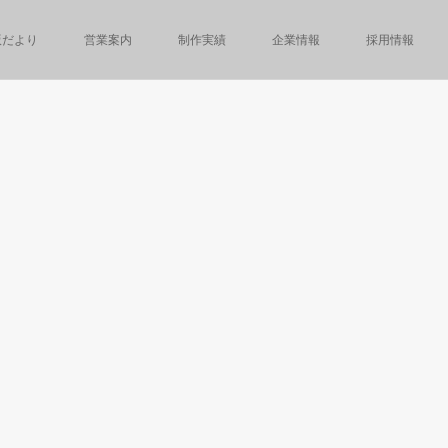
版だより
営業案内
制作実績
企業情報
採用情報