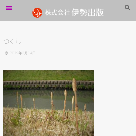
ホーム
伊勢出版だより
つ
く
し
営業案内
2019年3月14日
制作実績
企業情報
採用情報
パートナーシップ
お問い合わせ
サイトマップ