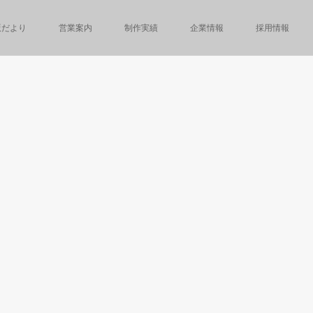
版だより
営業案内
制作実績
企業情報
採用情報