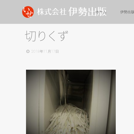
ホーム
伊勢出
切
り
く
ず
2018年11月17日