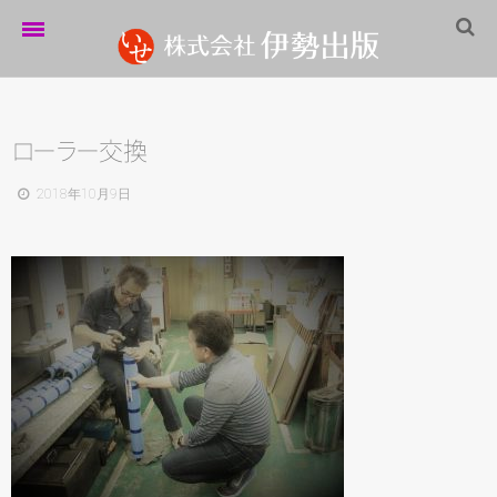
ホーム
伊勢出版だより
ロ
ー
ラ
ー
交換
営業案内
2018年10月9日
制作実績
企業情報
採用情報
パートナーシップ
お問い合わせ
サイトマップ