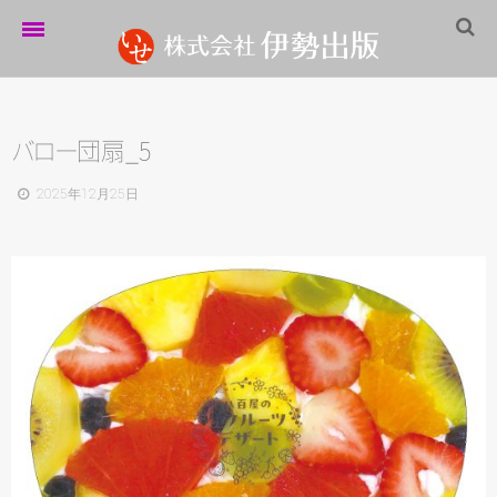
ホーム
伊勢出版だより
バ
ロ
ー
団扇_5
営業案内
2025年12月25日
制作実績
企業情報
採用情報
パートナーシップ
お問い合わせ
サイトマップ