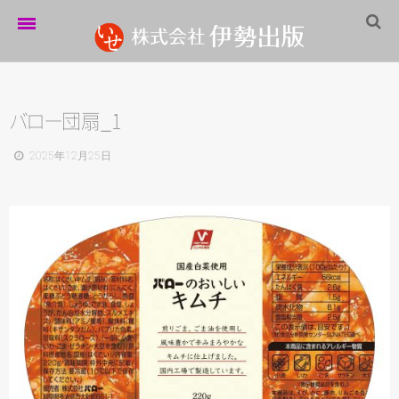
ホーム
伊勢出版だより
バ
ロ
ー
団扇_1
営業案内
2025年12月25日
制作実績
企業情報
採用情報
パートナーシップ
お問い合わせ
サイトマップ