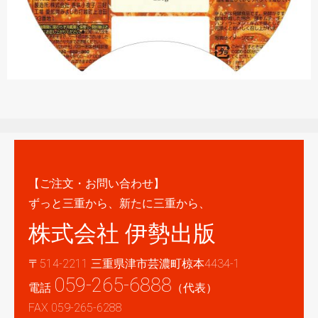
【ご注文・お問い合わせ】
ずっと三重から、新たに三重から、
株式会社 伊勢出版
〒514-2211 三重県津市芸濃町椋本4434-1
059-265-6888
電話
（代表）
FAX 059-265-6288