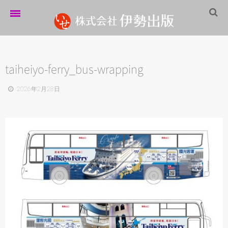
ホーム
伊勢出版だより
taiheiyo-ferry_bus-wrapping
営業案内
2026年2月28日
制作実績
企業情報
採用情報
パートナーシップ
お問い合わせ
サイトマップ