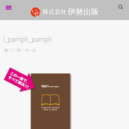
ホーム
伊勢出版だより
i_pamph_pamph
営業案内
2016年11月10日
制作実績
企業情報
採用情報
パートナーシップ
お問い合わせ
サイトマップ