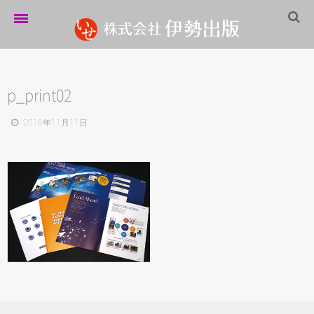
ホーム
伊勢出版だより
p_print02
営業案内
2016年11月11日
制作実績
企業情報
採用情報
パートナーシップ
お問い合わせ
サイトマップ