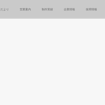
版だより
営業案内
制作実績
企業情報
採用情報