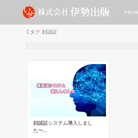
ホーム
伊勢出
タグ:
顔認証
顔認証システム導入しまし
た〜...