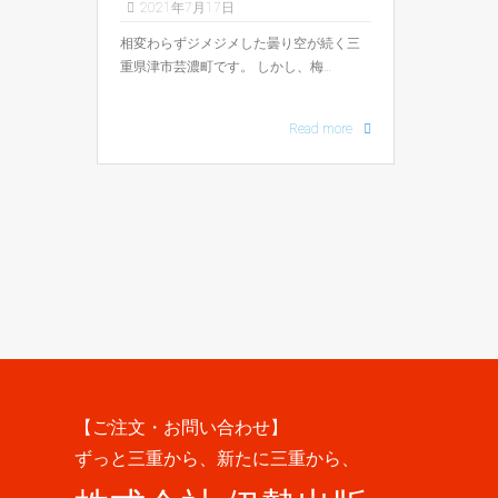
2021年7月17日
相変わらずジメジメした曇り空が続く三
重県津市芸濃町です。 しかし、梅…
Read more
【ご注文・お問い合わせ】
ずっと三重から、新たに三重から、