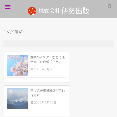
ホーム
タグ:
選挙
伊勢出版だより
営業案内
制作実績
選挙のポスターなどに使
われる合成紙「ユポ」...
企業情報
2023年3月28日
採用情報
パートナーシップ
津市議会議員選挙が行わ
れます...
お問い合わせ
2022年1月19日
サイトマップ