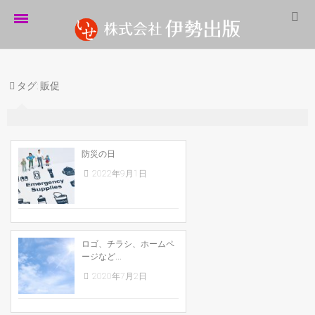
ホーム
タグ:
販促
伊勢出版だより
営業案内
制作実績
防災の日
2022年9月1日
企業情報
採用情報
パートナーシップ
ロゴ、チラシ、ホームペ
ージなど...
お問い合わせ
2020年7月2日
サイトマップ