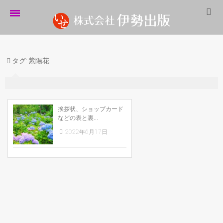
ホーム
タグ:
紫陽花
伊勢出版だより
営業案内
制作実績
挨拶状、ショップカード
などの表と裏...
企業情報
2022年6月17日
採用情報
パートナーシップ
お問い合わせ
サイトマップ