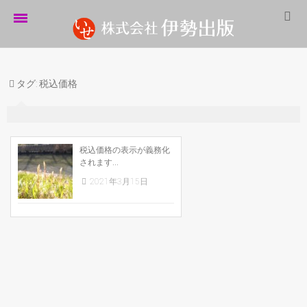
ホーム
タグ:
税込価格
伊勢出版だより
営業案内
制作実績
税込価格の表示が義務化
されます...
企業情報
2021年3月15日
採用情報
パートナーシップ
お問い合わせ
サイトマップ