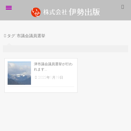
ホーム
タグ:
市議会議員選挙
伊勢出版だより
営業案内
制作実績
津市議会議員選挙が行わ
れます...
企業情報
2022年1月19日
採用情報
パートナーシップ
お問い合わせ
サイトマップ