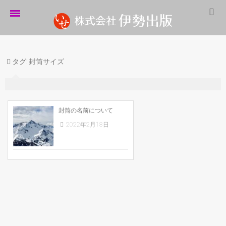
ホーム
タグ:
封筒サイズ
伊勢出版だより
営業案内
制作実績
封筒の名前について
2022年2月18日
企業情報
採用情報
パートナーシップ
お問い合わせ
サイトマップ