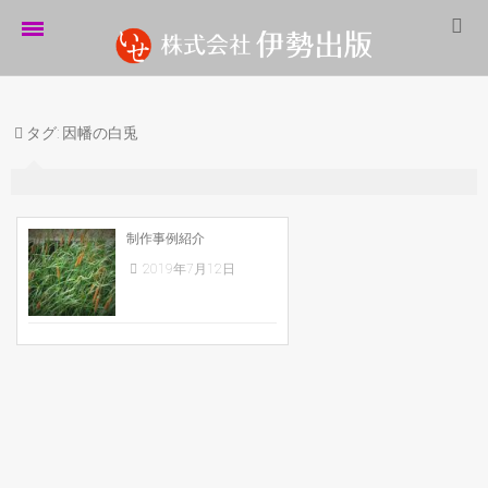
ホーム
タグ:
因幡の白兎
伊勢出版だより
営業案内
制作実績
制作事例紹介
2019年7月12日
企業情報
採用情報
パートナーシップ
お問い合わせ
サイトマップ