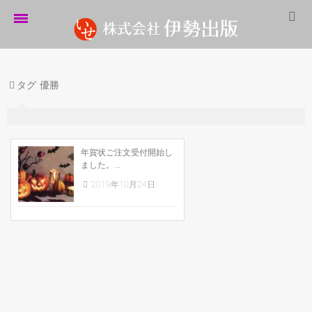
ホーム
タグ:
優勝
伊勢出版だより
営業案内
制作実績
年賀状ご注文受付開始し
ました。...
企業情報
2019年10月24日
採用情報
パートナーシップ
お問い合わせ
サイトマップ