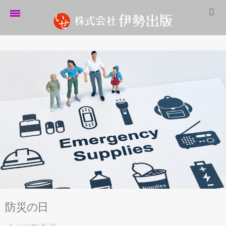
ホーム
伊勢出版だより
営業案内
制作実績
企業情報
採用情報
パートナーシップ
お問い合わせ
防
災
の
日
サイトマップ