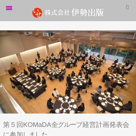
ホーム
伊勢出版だより
営業案内
制作実績
企業情報
採用情報
パートナーシップ
お問い合わせ
第５回KOMaDA
全
グ
ル
ー
プ
経営計画発表
会
サイトマップ
に
参
加
し
ま
し
た