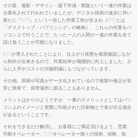
その昔、撮影・デザイン・版下作成・製版という一連の作業は
分業化されて行われていましたが、デジタル技術の進歩に伴い
新たに『DTP』という一括した作業工程が生まれ（DTPとは
「デスクトップ・パブリシング」の略称）、これらの作業をパ
ソコン上で行うことで、たった一人の人間が一連の作業を全て
請け負うことが可能になりました。
DTPが導入されたことにより、仕上がり状態を都度確認しなが
ら制作が出来きるので、作業効率が飛躍的に向上しました。さ
らに人手やコストの大幅削減にもつながっています。
その他、原稿や写真がデータ化されているので複製や修正が非
常に簡単で、保管場所に困ることもありません。
メリットばかりのようですが、一番のデメリットとしてはパソ
コン上のイメージと実際に印刷された印刷物とで差が出る場合
があるということです。
それをできるだけ解消し、お客様にご満足頂けるよう、営業、
印刷オペレーター、DTPオペレーター個々の技術、経験、知