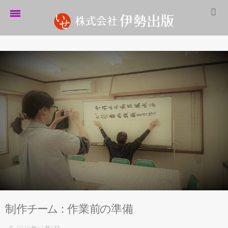
ホーム
伊勢出版だより
営業案内
制作実績
企業情報
採用情報
パートナーシップ
お問い合わせ
制
作
チ
ー
ム
：
作業
前
の
準備
サイトマップ