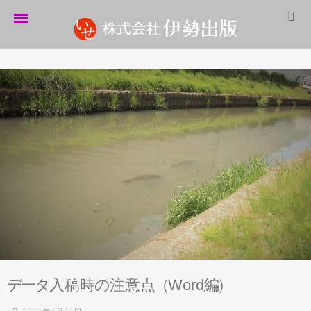
ホーム
伊勢出版だより
営業案内
制作実績
企業情報
採用情報
パートナーシップ
お問い合わせ
デ
ー
タ
入稿
時
の
注意
点
（
Word
編
）
サイトマップ